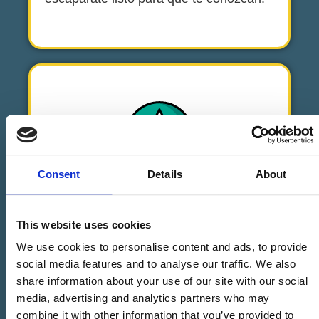
Consent
Details
About
IDENTIDAD DE MARCA Y
COMUNICACIÓN
This website uses cookies
We use cookies to personalise content and ads, to provide
La creación correcta de tu identidad de
social media features and to analyse our traffic. We also
marca es VITAL para lograr una
share information about your use of our site with our social
comunicación eficaz.
media, advertising and analytics partners who may
combine it with other information that you’ve provided to